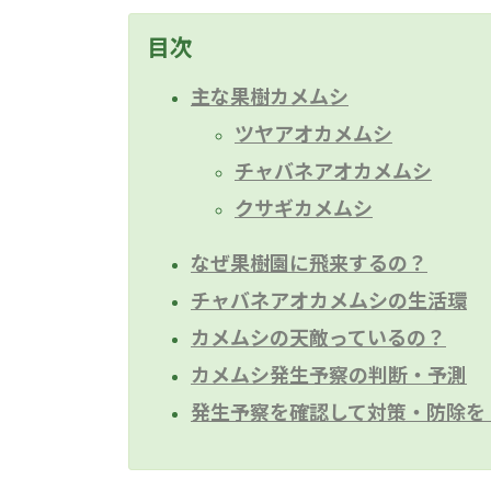
更
新
目次
日
時
:
主な果樹カメムシ
ツヤアオカメムシ
チャバネアオカメムシ
クサギカメムシ
なぜ果樹園に飛来するの？
チャバネアオカメムシの生活環
カメムシの天敵っているの？
カメムシ発生予察の判断・予測
発生予察を確認して対策・防除を