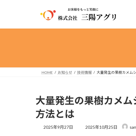
コ
ナ
ン
ビ
テ
ゲ
ン
ー
ツ
シ
へ
ョ
ス
ン
キ
に
ッ
移
プ
動
HOME
お知らせ
技術情報
大量発生の果樹カメム
大量発生の果樹カメム
方法とは
最
2025年9月27日
2025年10月25日
san
終