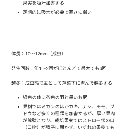
果実を吸汁加害する
定期的に吸水が必要で寒さに弱い
体長：10～12mm（成虫）
発生回数：年1〜2回がほとんどで最大でも3回
越冬：成虫態で主として落葉下に潜んで越冬する
緑色の体に茶色の羽と黒いお尻
果樹ではミカンのほかカキ、ナシ、モモ、ブ
ドウなど多くの種類を加害するが、厚い果肉
が障壁となり、栽培果実ではストロー状の口
（口吻）が種子に届かず、いずれの果樹でも